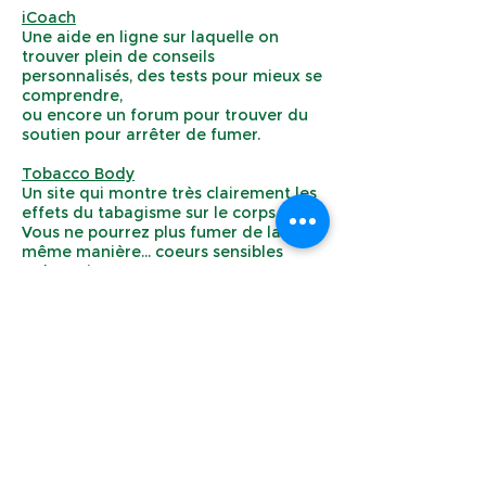
iCoach
Une aide en ligne sur laquelle on
trouver plein de conseils
personnalisés, des tests pour mieux se
comprendre,
ou encore un forum pour trouver du
soutien pour arrêter de fumer.
Tobacco Body
Un site qui montre très clairement les
effets du tabagisme sur le corps.
Vous ne pourrez plus fumer de la
même manière... coeurs sensibles
s'abstenir !
www.ecouteretagir.com
- +32 (0)475/375.802 -
10/301 av des Musiciens, 1348 Louvain-la-neuve
- n° entreprise BE0895.075.121