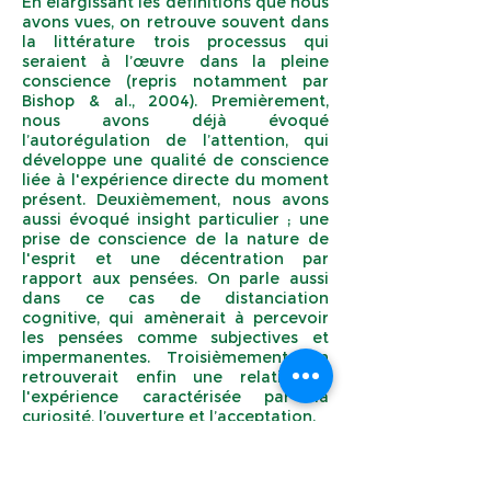
En élargissant les définitions que nous
avons vues, on retrouve souvent dans
la littérature trois processus qui
seraient à l’œuvre dans la pleine
conscience (repris notamment par
Bishop & al., 2004). Premièrement,
nous avons déjà évoqué
l’autorégulation de l’attention, qui
développe une qualité de conscience
liée à l'expérience directe du moment
présent. Deuxièmement, nous avons
aussi évoqué insight particulier ; une
prise de conscience de la nature de
l'esprit et une décentration par
rapport aux pensées. On parle aussi
dans ce cas de distanciation
cognitive, qui amènerait à percevoir
les pensées comme subjectives et
impermanentes. Troisièmement, on
retrouverait enfin une relation à
l'expérience caractérisée par la
curiosité, l’ouverture et l’acceptation.
Cette dernière dimension, elle, n'avait
pas encore été évoquée dans les